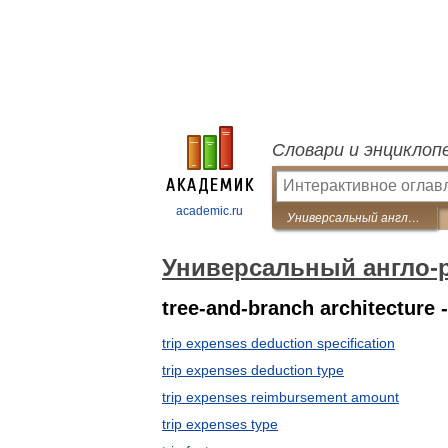
Словари и энциклоп
academic.ru
Универсальный англо-русский словарь
Универсальный англо-
tree-and-branch architecture -
trip expenses deduction specification
trip expenses deduction type
trip expenses reimbursement amount
trip expenses type