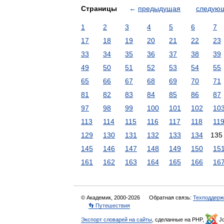
Страницы
←
предыдущая
следую
1
2
3
4
5
6
7
17
18
19
20
21
22
23
33
34
35
36
37
38
39
49
50
51
52
53
54
55
65
66
67
68
69
70
71
81
82
83
84
85
86
87
97
98
99
100
101
102
10
113
114
115
116
117
118
11
129
130
131
132
133
134
135
145
146
147
148
149
150
15
161
162
163
164
165
166
16
© Академик, 2000-2026
Обратная связь:
Техподдерж
👣 Путешествия
Экспорт словарей на сайты
, сделанные на PHP,
Jo