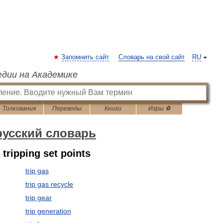
Запомнить сайт
Словарь на свой сайт
RU
едии на Академике
Толкования
Переводы
Книги
Игры ⚽
русский словарь
 tripping set points
trip gas
trip gas recycle
trip gear
trip generation