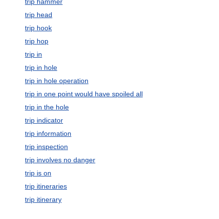
trip hammer
trip head
trip hook
trip hop
trip in
trip in hole
trip in hole operation
trip in one point would have spoiled all
trip in the hole
trip indicator
trip information
trip inspection
trip involves no danger
trip is on
trip itineraries
trip itinerary