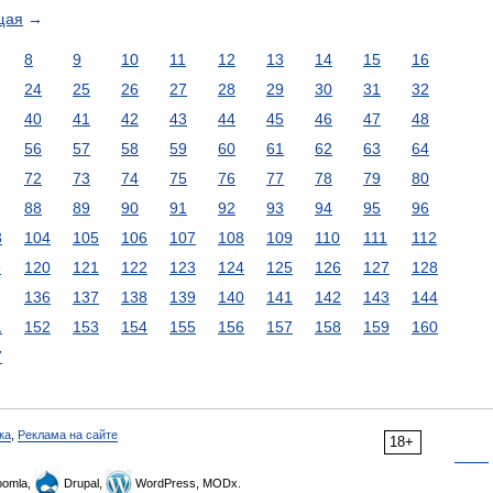
щая
→
8
9
10
11
12
13
14
15
16
24
25
26
27
28
29
30
31
32
40
41
42
43
44
45
46
47
48
56
57
58
59
60
61
62
63
64
72
73
74
75
76
77
78
79
80
88
89
90
91
92
93
94
95
96
3
104
105
106
107
108
109
110
111
112
9
120
121
122
123
124
125
126
127
128
136
137
138
139
140
141
142
143
144
1
152
153
154
155
156
157
158
159
160
7
ка
,
Реклама на сайте
18+
omla,
Drupal,
WordPress, MODx.