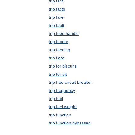
trip fact
trip facts
trip fare
trip fault
trip feed handle
trip feeder
trip feeding
trip flare
trip for biscuits
trip for bit
trip free circuit breaker
trip frequency
trip fuel
trip fuel weight
trip function
trip function bypassed